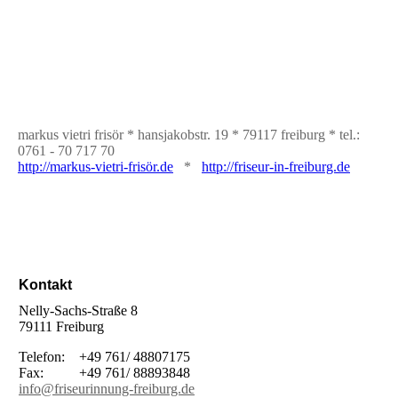
markus vietri frisör * hansjakobstr. 19 * 79117 freiburg * tel.:
0761 - 70 717 70
http://markus-vietri-frisör.de
*
http://friseur-in-freiburg.de
Kontakt
Nelly-Sachs-Straße 8
79111 Freiburg
Telefon: +49 761/ 48807175
Fax: +49 761/ 88893848
info@friseurinnung-freiburg.de